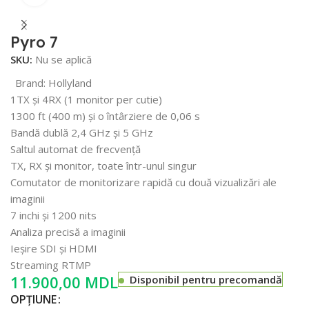
Pyro 7
SKU:
Nu se aplică
Brand:
Hollyland
1TX și 4RX (1 monitor per cutie)
1300 ft (400 m) și o întârziere de 0,06 s
Bandă dublă 2,4 GHz și 5 GHz
Saltul automat de frecvență
TX, RX și monitor, toate într-unul singur
Comutator de monitorizare rapidă cu două vizualizări ale
imaginii
7 inchi și 1200 nits
Analiza precisă a imaginii
Ieșire SDI și HDMI
Streaming RTMP
MDL
Disponibil pentru precomandă
OPȚIUNE