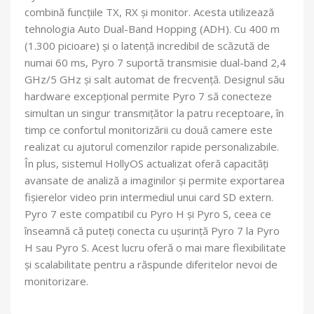
combină funcțiile TX, RX și monitor. Acesta utilizează
tehnologia Auto Dual-Band Hopping (ADH). Cu 400 m
(1.300 picioare) și o latență incredibil de scăzută de
numai 60 ms, Pyro 7 suportă transmisie dual-band 2,4
GHz/5 GHz și salt automat de frecvență. Designul său
hardware excepțional permite Pyro 7 să conecteze
simultan un singur transmițător la patru receptoare, în
timp ce confortul monitorizării cu două camere este
realizat cu ajutorul comenzilor rapide personalizabile.
În plus, sistemul HollyOS actualizat oferă capacități
avansate de analiză a imaginilor și permite exportarea
fișierelor video prin intermediul unui card SD extern.
Pyro 7 este compatibil cu Pyro H și Pyro S, ceea ce
înseamnă că puteți conecta cu ușurință Pyro 7 la Pyro
H sau Pyro S. Acest lucru oferă o mai mare flexibilitate
și scalabilitate pentru a răspunde diferitelor nevoi de
monitorizare.