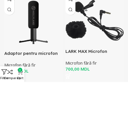
LARK MAX Microfon
Adaptor pentru microfon
Lavalier (negru)
2-în-1
Microfon fără fir
Microfon fără fir
MDL
MDL
0
Filtre
Comparați
Cart
-20%