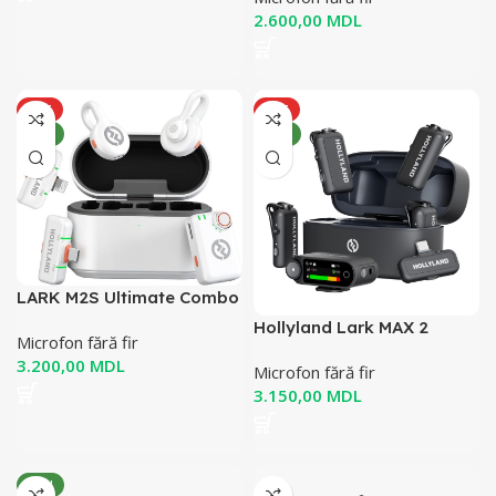
MDL
HOT
HOT
NOU
NOU
LARK M2S Ultimate Combo
(alb)
Hollyland Lark MAX 2
Microfon fără fir
MDL
Microfon fără fir
MDL
NOU