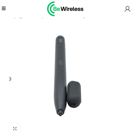
Prima pagină
ePaper
Accesorii
Stylus BOOX Pen 2 Pro
Faceți clic pentru a mări