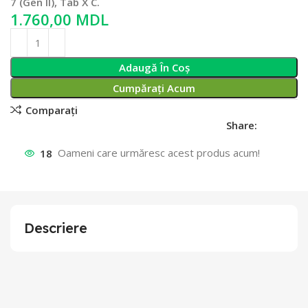
7 (Gen II), Tab X C.
MDL
Adaugă În Coș
Cumpărați Acum
Comparați
Share:
18
Oameni care urmăresc acest produs acum!
Descriere