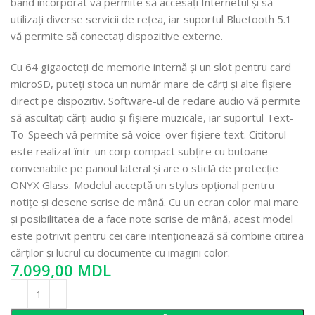
band încorporat vă permite să accesați Internetul și să
utilizați diverse servicii de rețea, iar suportul Bluetooth 5.1
vă permite să conectați dispozitive externe.
Cu 64 gigaocteți de memorie internă și un slot pentru card
microSD, puteți stoca un număr mare de cărți și alte fișiere
direct pe dispozitiv. Software-ul de redare audio vă permite
să ascultați cărți audio și fișiere muzicale, iar suportul Text-
To-Speech vă permite să voice-over fișiere text. Cititorul
este realizat într-un corp compact subțire cu butoane
convenabile pe panoul lateral și are o sticlă de protecție
ONYX Glass. Modelul acceptă un stylus opțional pentru
notițe și desene scrise de mână. Cu un ecran color mai mare
și posibilitatea de a face note scrise de mână, acest model
este potrivit pentru cei care intenționează să combine citirea
cărților și lucrul cu documente cu imagini color.
MDL