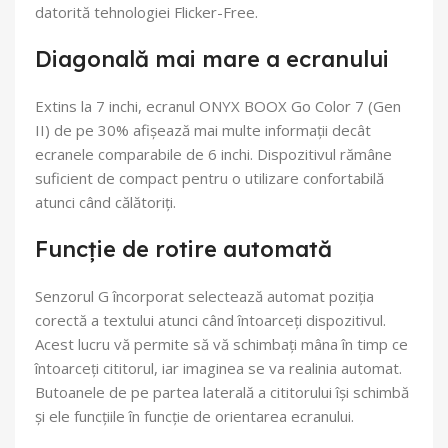
datorită tehnologiei Flicker-Free.
Diagonală mai mare a ecranului
Extins la 7 inchi, ecranul ONYX BOOX Go Color 7 (Gen
II) de pe 30% afișează mai multe informații decât
ecranele comparabile de 6 inchi. Dispozitivul rămâne
suficient de compact pentru o utilizare confortabilă
atunci când călătoriți.
Funcție de rotire automată
Senzorul G încorporat selectează automat poziția
corectă a textului atunci când întoarceți dispozitivul.
Acest lucru vă permite să vă schimbați mâna în timp ce
întoarceți cititorul, iar imaginea se va realinia automat.
Butoanele de pe partea laterală a cititorului își schimbă
și ele funcțiile în funcție de orientarea ecranului.