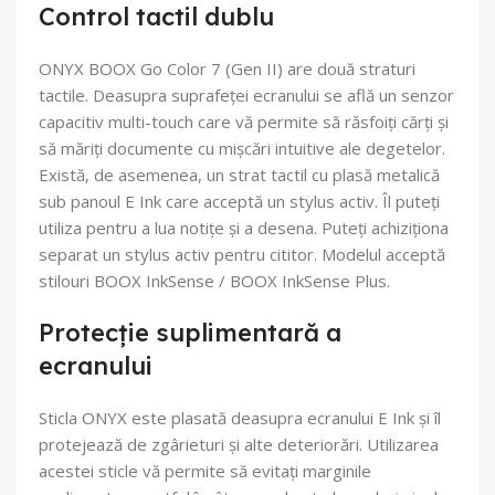
Control tactil dublu
ONYX BOOX Go Color 7 (Gen II) are două straturi
tactile. Deasupra suprafeței ecranului se află un senzor
capacitiv multi-touch care vă permite să răsfoiți cărți și
să măriți documente cu mișcări intuitive ale degetelor.
Există, de asemenea, un strat tactil cu plasă metalică
sub panoul E Ink care acceptă un stylus activ. Îl puteți
utiliza pentru a lua notițe și a desena. Puteți achiziționa
separat un stylus activ pentru cititor. Modelul acceptă
stilouri BOOX InkSense / BOOX InkSense Plus.
Protecție suplimentară a
ecranului
Sticla ONYX este plasată deasupra ecranului E Ink și îl
protejează de zgârieturi și alte deteriorări. Utilizarea
acestei sticle vă permite să evitați marginile