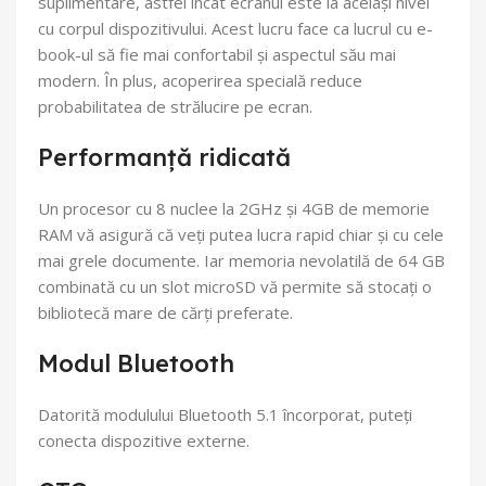
suplimentare, astfel încât ecranul este la același nivel
cu corpul dispozitivului. Acest lucru face ca lucrul cu e-
book-ul să fie mai confortabil și aspectul său mai
modern. În plus, acoperirea specială reduce
probabilitatea de strălucire pe ecran.
Performanță ridicată
Un procesor cu 8 nuclee la 2GHz și 4GB de memorie
RAM vă asigură că veți putea lucra rapid chiar și cu cele
mai grele documente. Iar memoria nevolatilă de 64 GB
combinată cu un slot microSD vă permite să stocați o
bibliotecă mare de cărți preferate.
Modul Bluetooth
Datorită modulului Bluetooth 5.1 încorporat, puteți
conecta dispozitive externe.