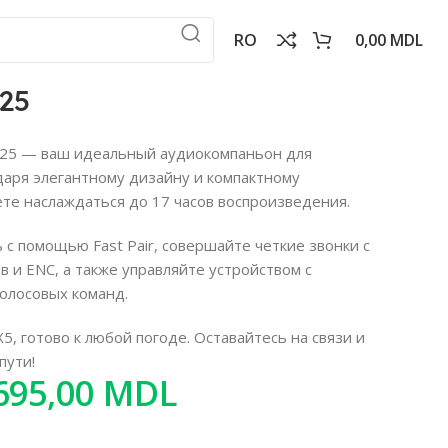
RO
0,00
MDL
25
25 — ваш идеальный аудиокомпаньон для
MDL
даря элегантному дизайну и компактному
MDL
MDL
MDL
те наслаждаться до 17 часов воспроизведения.
с помощью Fast Pair, совершайте четкие звонки с
и ENC, а также управляйте устройством с
олосовых команд.
, готово к любой погоде. Оставайтесь на связи и
пути!
695,00
MDL