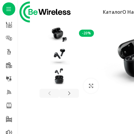
Каталог
О На
Главная
Sound
MOTO BUDS 125
-20%
Нажмите, чтобы